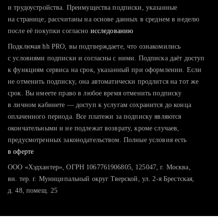
тратите много времени на поиск и вручную поднимаете
и трудоустройства. Преимущества подписки, указанные
резюме
на странице, рассчитаны на основе данных в среднем в неделю
после её покупки согласно
хотите сравнить себя с конкурентами и оценить шансы
исследованию
Подключая hh PRO, вы подтверждаете, что ознакомились
с условиями подписки и согласны с ними. Подписка даёт доступ
к функциям сервиса на срок, указанный при оформлении. Если
не отменить подписку, она автоматически продлится на тот же
срок. Вы имеете право в любое время отменить подписку
в личном кабинете — доступ к услугам сохранится до конца
оплаченного периода. Все платежи за подписку являются
окончательными и не подлежат возврату, кроме случаев,
предусмотренных законодательством. Полные условия есть
в оферте
ООО «Хэдхантер», ОГРН 1067761906805, 125047, г. Москва,
вн. тер. г. Муниципальный округ Тверской, ул. 2-я Брестская,
д. 48, помещ. 25