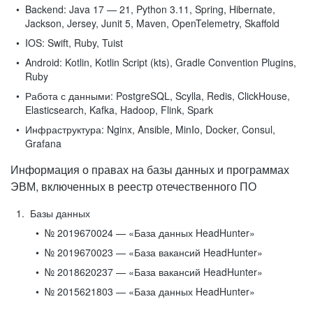
Backend:
Java 17 — 21, Python 3.11, Spring, Hibernate,
Jackson, Jersey, Junit 5, Maven, OpenTelemetry, Skaffold
IOS:
Swift, Ruby, Tuist
Android:
Kotlin, Kotlin Script (kts), Gradle Convention Plugins,
Ruby
Работа с данными:
PostgreSQL, Scylla, Redis, ClickHouse,
Elasticsearch, Kafka, Hadoop, Flink, Spark
Инфраструктура:
Nginx, Ansible, MinIo, Docker, Consul,
Grafana
Информация о правах на базы данных и программах
ЭВМ, включенных в реестр отечественного ПО
Базы данных
№ 2019670024 — «База данных HeadHunter»
№ 2019670023 — «База вакансий HeadHunter»
№ 2018620237 — «База вакансий HeadHunter»
№ 2015621803 — «База данных HeadHunter»