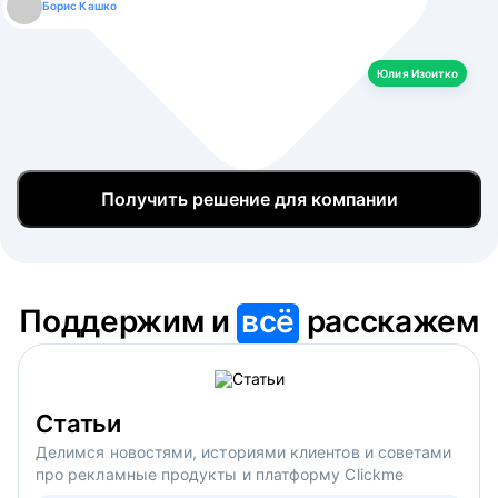
Борис Кашко
Юлия Изоитко
Александр Кулагин
Даниил Макаров
Екатерина Лазаренко
Юлия Изоитко
Получить решение для компании
Поддержим и
всё
расскажем
Статьи
Делимся новостями, историями клиентов и советами
про рекламные продукты и платформу Clickme