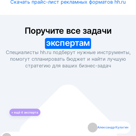
Скачать прайс-лист рекламных форматов hh.ru
Поручите все задачи
экспертам
Специалисты hh.ru подберут нужные инструменты,
помогут спланировать бюджет и найти лучшую
стратегию для ваших
бизнес-задач
+ ещё
4
эксперта
Екатерина Лазаренко
Александр Кулагин
Даниил Макаров
Борис Кашко
Юлия Изоитко