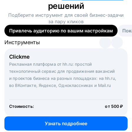
решений
Подберите инструмент для своей
бизнес-задачи
за пару кликов
Привлечь аудиторию по вашим настройкам
Пок
Инструменты
Инструменты
Инструменты
Виртуальный рекрутер
Clickme
Вакансия дня
Массовый подбор под ключ. Решите, сколько
Рекламная платформа от hh.ru: простой
Рекламный формат для вакансий на главной странице
кандидатов и когда вам нужно, и за дело возьмутся
технологичный сервис для продвижения вакансий
hh.ru. Увеличивает количество откликов
маркетологи, рекрутеры и проектные менеджеры
и проектов бизнеса на разных площадках: на hh.ru,
hh.ru с целым набором digital-инструментов
во ВКонтакте, Яндексе, Одноклассниках и Mail.ru
Стоимость:
от 200 000 ₽
Узнать подробнее
Стоимость:
от 500 ₽
Узнать подробнее
Узнать подробнее