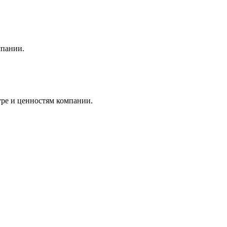
мпании.
уре и ценностям компании.