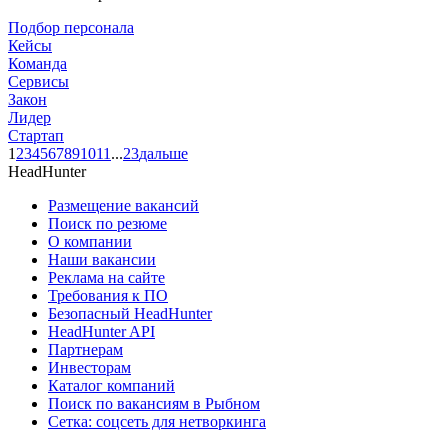
Подбор персонала
Кейсы
Команда
Сервисы
Закон
Лидер
Стартап
1
2
3
4
5
6
7
8
9
10
11
...
23
дальше
HeadHunter
Размещение вакансий
Поиск по резюме
О компании
Наши вакансии
Реклама на сайте
Требования к ПО
Безопасный HeadHunter
HeadHunter API
Партнерам
Инвесторам
Каталог компаний
Поиск по вакансиям в Рыбном
Сетка: соцсеть для нетворкинга