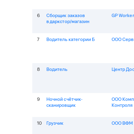
6
Сборщик заказов
GP Worke
в даркстор/магазин
7
Водитель категории Б
ООО Серв
8
Водитель
Центр До
9
Ночной счётчик-
ООО Комп
сканировщик
Контроля
10
Грузчик
ООО ВФМ 