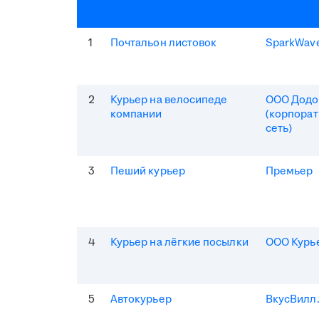
1
Почтальон листовок
SparkWav
2
Курьер на велосипеде
ООО Додо
компании
(корпорат
сеть)
3
Пеший курьер
Премьер
4
Курьер на лёгкие посылки
ООО Курь
5
Автокурьер
ВкусВилл.