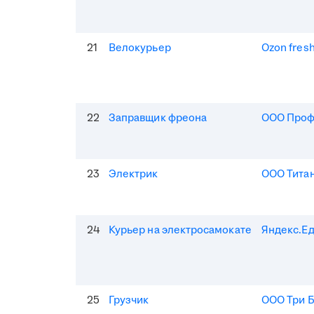
21
Велокурьер
Ozon fres
22
Заправщик фреона
ООО Про
23
Электрик
ООО Тита
24
Курьер на электросамокате
Яндекс.Е
25
Грузчик
ООО Три 