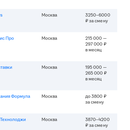
rs
Москва
3250–6000
₽ за смену
ис Про
Москва
215 000 —
297 000 ₽
в месяц
ставки
Москва
195 000 —
265 000 ₽
в месяц
ания Формула
Москва
до 3800 ₽
за смену
Технолоджи
Москва
3870–4200
₽ за смену