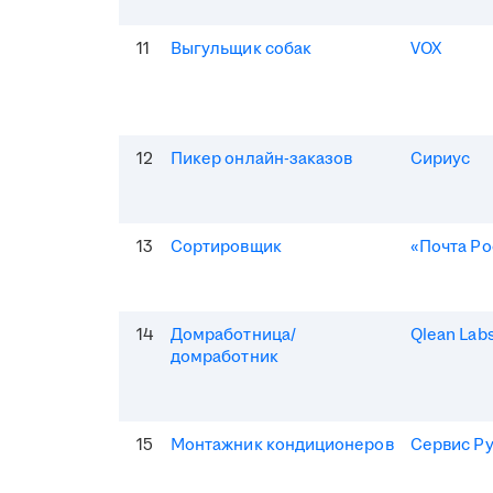
11
Выгульщик собак
VOX
12
Пикер онлайн-заказов
Сириус
13
Сортировщик
«Почта Ро
14
Домработница/
Qlean Lab
домработник
15
Монтажник кондиционеров
Сервис Р