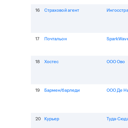
16
Страховой агент
Ингосстр
17
Почтальон
SparkWav
18
Хостес
ООО Ово
19
Бармен/барледи
ООО Де Н
20
Курьер
Туда-Сюд