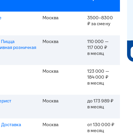
e
Москва
3500–8300
₽ за смену
 Пицца
Москва
110 000 —
ивная розничная
117 000 ₽
в месяц
Москва
123 000 —
184 000 ₽
в месяц
ерист
Москва
до 173 989 ₽
в месяц
 Доставка
Москва
от 130 000 ₽
в месяц