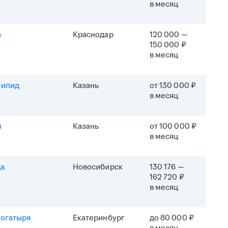
в месяц
h
Краснодар
120 000 —
150 000 ₽
в месяц
филид
Казань
от 130 000 ₽
в месяц
н
Казань
от 100 000 ₽
в месяц
да
Новосибирск
130 176 —
162 720 ₽
в месяц
Богатыря
Екатеринбург
до 80 000 ₽