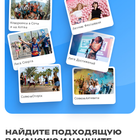
Летние Фестивали
Коворкинги в Сочи
и на Алтае
Лига Достижений
Лига Спорта
СовкомОтпуск
СовкомАктивити