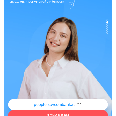
отдела исходящих коммуникаций
18+
people.sovcombank.ru
Хочу к вам