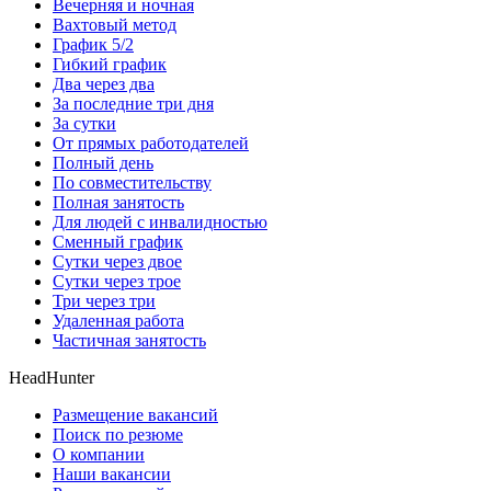
Вечерняя и ночная
Вахтовый метод
График 5/2
Гибкий график
Два через два
За последние три дня
За сутки
От прямых работодателей
Полный день
По совместительству
Полная занятость
Для людей с инвалидностью
Сменный график
Сутки через двое
Сутки через трое
Три через три
Удаленная работа
Частичная занятость
HeadHunter
Размещение вакансий
Поиск по резюме
О компании
Наши вакансии