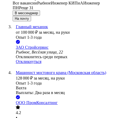
Все вакансии
Рыбное
Инженер КИПиА
Инженер
ПНР
еще 31
В мессенджер
На почту
Главный механик
от
100 000
₽
за месяц,
на руки
Опыт 1-3 года
ЗАО
Стройсервис
Рыбное, Весёлая улица, 22
Откликнитесь среди первых
Откликнуться
Машинист мостового крана (Московская область)
128 000
₽
за месяц,
на руки
Опыт 1-3 года
Вахта
Выплаты: Два раза в месяц
ООО
ПромКонсалтинг
4.2
•