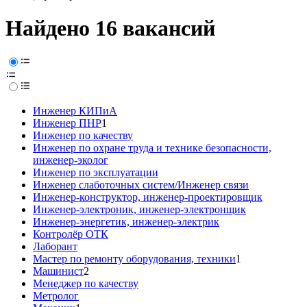
Найдено 16 вакансий
Инженер КИПиА
Инженер ПНР
1
Инженер по качеству
Инженер по охране труда и технике безопасности,
инженер-эколог
Инженер по эксплуатации
Инженер слаботочных систем/Инженер связи
Инженер-конструктор, инженер-проектировщик
Инженер-электроник, инженер-электронщик
Инженер-энергетик, инженер-электрик
Контролёр ОТК
Лаборант
Мастер по ремонту оборудования, техники
1
Машинист
2
Менеджер по качеству
Метролог