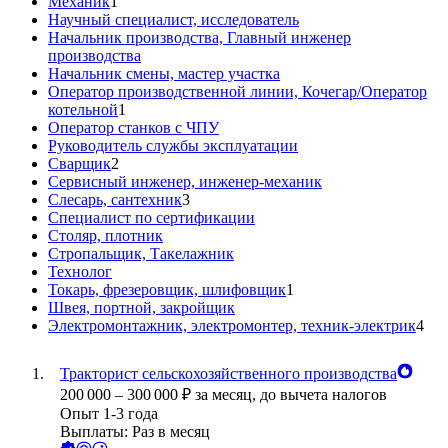
Механик
1
Научный специалист, исследователь
Начальник производства, Главный инженер
производства
Начальник смены, мастер участка
Оператор производственной линии, Кочегар/Оператор
котельной
1
Оператор станков с ЧПУ
Руководитель службы эксплуатации
Сварщик
2
Сервисный инженер, инженер-механик
Слесарь, сантехник
3
Специалист по сертификации
Столяр, плотник
Стропальщик, Такелажник
Технолог
Токарь, фрезеровщик, шлифовщик
1
Швея, портной, закройщик
Электромонтажник, электромонтер, техник-электрик
4
Тракторист сельскохозяйственного производства
200 000
–
300 000
₽
за месяц,
до вычета налогов
Опыт 1-3 года
Выплаты: Раз в месяц