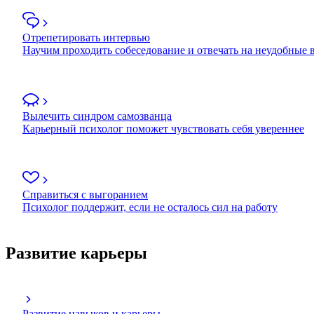
Отрепетировать интервью
Научим проходить собеседование и отвечать на неудобные
Вылечить синдром самозванца
Карьерный психолог поможет чувствовать себя увереннее
Справиться с выгоранием
Психолог поддержит, если не осталось сил на работу
Развитие карьеры
Развитие навыков и карьеры