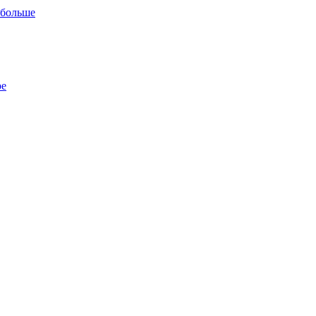
 больше
ре