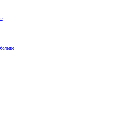
ре
 больше