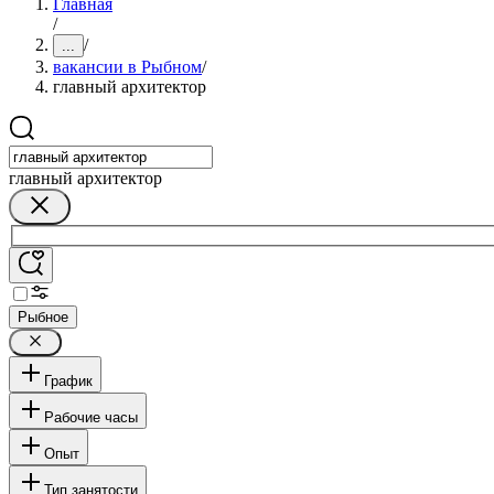
Главная
/
/
...
вакансии в Рыбном
/
главный архитектор
главный архитектор
Рыбное
График
Рабочие часы
Опыт
Тип занятости